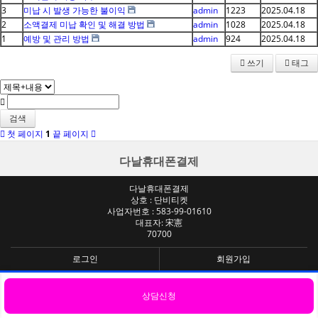
3
미납 시 발생 가능한 불이익
admin
1223
2025.04.18
2
소액결제 미납 확인 및 해결 방법
admin
1028
2025.04.18
1
예방 및 관리 방법
admin
924
2025.04.18
쓰기
태그
검색
첫 페이지
1
끝 페이지
다날휴대폰결제
다날휴대폰결제
상호 : 단비티켓
사업자번호 : 583-99-01610
대표자: 宋憲
70700
로그인
회원가입
상담신청