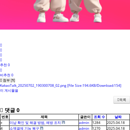
추천 0
비추천 0
첨부 [
1
]
KakaoTalk_20250702_190300708_02.png
[File Size:194.6KB/Download:154]
이 게시물을
목록
댓글
0
번호
제목
글쓴이
조회 수
날짜
»
미납 확인 및 해결 방법, 예방 조치
admin
1284
2025.04.18
4
소액결제 기능 복구
admin
1270
2025.04.18